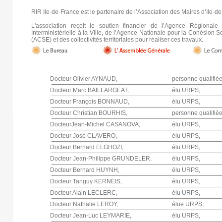
RIR Ile-de-France est le partenaire de l’Association des Maires d’Ile-de
L'association reçoit le soutien financier de l’Agence Régional
Interministérielle à la Ville, de l’Agence Nationale pour la Cohésion S
(ACSE) et des collectivités territoriales pour réaliser ces travaux.
Docteur Olivier AYNAUD,
personne qualifiée
Docteur Marc BAILLARGEAT,
élu URPS,
Docteur François BONNAUD,
élu URPS,
Docteur Christian BOURHIS,
personne qualifiée
DocteurJean-Michel CASANOVA,
élu URPS,
Docteur José CLAVERO,
élu URPS,
Docteur Bernard ELGHOZI,
élu URPS,
Docteur Jean-Philippe GRUNDELER,
élu URPS,
Docteur Bernard HUYNH,
élu URPS,
Docteur Tanguy KERNEIS,
élu URPS,
Docteur Alain LECLERC,
élu URPS,
Docteur Nathalie LEROY,
élue URPS,
Docteur Jean-Luc LEYMARIE,
élu URPS,